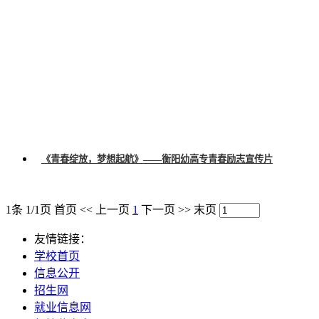
《青春绽放，梦想起航》——衡阳幼高专青春励志宣传片
1条 1/1页
首页
<<
上一页
1
下一页
>>
末页
友情链接：
学校首页
信息公开
招生网
就业信息网