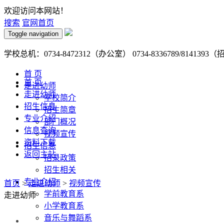
欢迎访问本网站！
搜索
官网首页
Toggle navigation
学校总机：0734-8472312（办公室） 0734-8336789/8141393
首 页
首 页
走进幼师
走进幼师
学校简介
招生信息
招生简章
专业介绍
部门概况
信息查询
视频宣传
资料下载
招生信息
返回主站
招录政策
招生相关
专业介绍
首页
>
走进幼师
>
视频宣传
学前教育系
走进幼师
小学教育系
音乐与舞蹈系