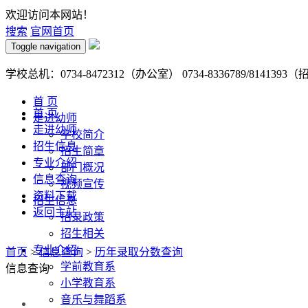
欢迎访问本网站！
搜索
官网首页
Toggle navigation
学校总机：0734-8472312（办公室） 0734-8336789/8141393
首 页
首 页
走进幼师
走进幼师
学校简介
招生信息
招生简章
专业介绍
部门概况
信息查询
视频宣传
资料下载
招生信息
返回主站
招录政策
招生相关
专业介绍
首页
>
信息查询
>
历年录取分数查询
学前教育系
信息查询
小学教育系
音乐与舞蹈系