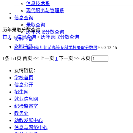
信息技术系
现代服务与管理系
信息查询
录取查询
历年录取分数查询
历年录取分数查询
首页
>
信息查询
>
历年录取分数查询
资料下载
返回主站
2020年衡阳幼儿师范高等专科学校录取分数线
2020-12-15
1条 1/1页
首页
<<
上一页
1
下一页
>>
末页
友情链接：
学校首页
信息公开
招生网
就业信息网
纪检监察室
教务处
幼教发展中心
信息与网络中心