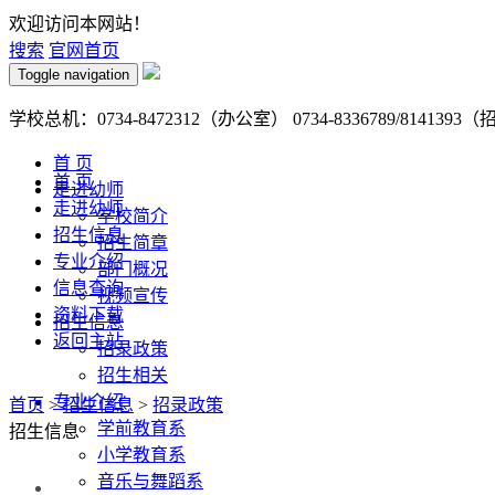
欢迎访问本网站！
搜索
官网首页
Toggle navigation
学校总机：0734-8472312（办公室） 0734-8336789/8141393
首 页
首 页
走进幼师
走进幼师
学校简介
招生信息
招生简章
专业介绍
部门概况
信息查询
视频宣传
资料下载
招生信息
返回主站
招录政策
招生相关
专业介绍
首页
>
招生信息
>
招录政策
学前教育系
招生信息
小学教育系
音乐与舞蹈系