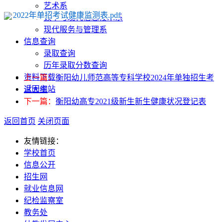
艺术系
2022年单招考试健康监测表.pdf
数学与现代信息技术系
现代服务与管理系
信息查询
录取查询
历年录取分数查询
资料下载
上一篇：
衡阳幼儿师范高等专科学校2024年单独招生考
返回主站
试大纲
下一篇：
衡阳幼高专2021级新生新生健康状况登记表
返回首页
关闭页面
友情链接：
学校首页
信息公开
招生网
就业信息网
纪检监察室
教务处