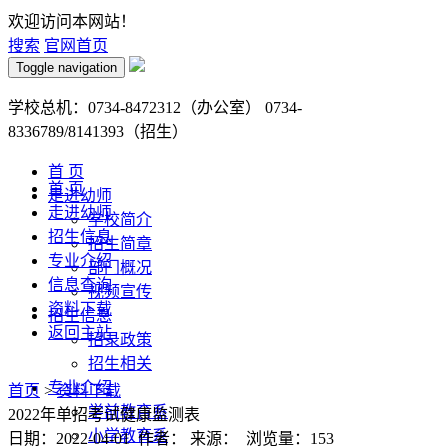
欢迎访问本网站！
搜索
官网首页
Toggle navigation
学校总机：0734-8472312（办公室） 0734-
8336789/8141393（招生）
首 页
首 页
走进幼师
走进幼师
学校简介
招生信息
招生简章
专业介绍
部门概况
信息查询
视频宣传
资料下载
招生信息
返回主站
招录政策
招生相关
专业介绍
首页
>
资料下载
学前教育系
2022年单招考试健康监测表
小学教育系
日期：2022-04-01 作者： 来源： 浏览量：
153