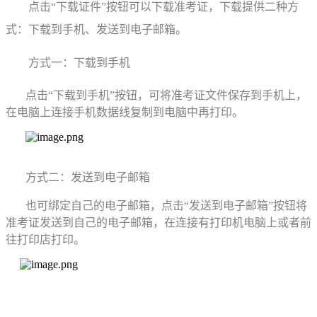
点击“
下载证件
”
按钮
可以
下载
准考证
，
下载
提供
二
种方
式
：下载到手机、
发送
到
电子
邮
箱
。
方式
一：下载到手机
点击“
下载
到手机”
按钮
，
可
将准考证文件保存到手机上，
在电脑上连接手机数据线复制到电脑中再打印。
方式
二
：
发送
到
电子
邮
箱
也
可
绑定
自己的
电子
邮箱，点击
“
发送
到电子邮箱
”按钮
将
准考证发送到自己的电子
邮箱
，
在连接有
打印机
电脑
上或者
前
往
打印店
打印。