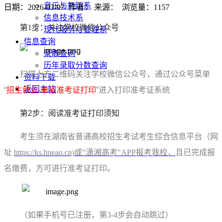
音乐与舞蹈系
日期：2026-03-07 作者： 来源： 浏览量：
1157
信息技术系
第1步：关注学校
微信公众
号
现代服务与管理系
信息查询
录取查询
历年录取分数查询
扫描
上方二维码关
注学校
微信公众
号，
通过
公众号菜单
资料下载
返回主站
“
招生就业-
单招准考证打印
”
进入
打印准考证
系统
第
2
步：阅读
准考证打印
须知
考生须在湖南省普通高校招生考试考生综合信息平台（网
址
https://ks.hneao.cn)或"潇湘高考"APP报考我校，
且已完成报
名缴费，方可进行准考证打印。
（如果手机号已注册，第3-4步会自动跳过）