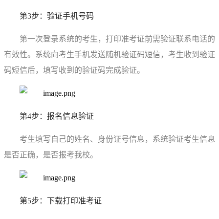
第
3
步：验证
手机
号码
第一次登录系统的考生，打印准考证前
需验证
联系电话
的
有效性。系统向
考生手机发送
随机
验证码短信
，考生收到验证
码
短信后
，填写收到
的
验证码
完成验证
。
第
4
步：报名
信息验证
考生填写
自己的姓名、身份证号
信息
，
系统
验证考生信息
是否正确，是否报考我校。
第
5
步：下载打印
准考证