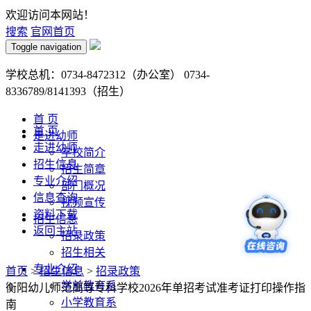
欢迎访问本网站！
搜索
官网首页
Toggle navigation
学校总机：0734-8472312（办公室） 0734-
8336789/8141393（招生）
首 页
首 页
走进幼师
走进幼师
学校简介
招生信息
招生简章
专业介绍
部门概况
信息查询
视频宣传
资料下载
招生信息
返回主站
招录政策
招生相关
专业介绍
首页
>
招生信息
>
招录政策
学前教育系
衡阳幼儿师范高等专科学校2026年单招考试准考证打印操作指
小学教育系
南