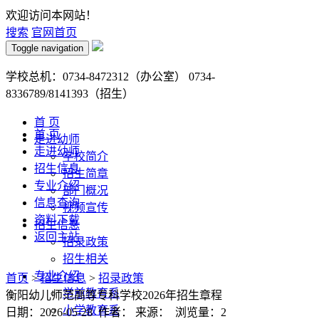
欢迎访问本网站！
搜索
官网首页
Toggle navigation
学校总机：0734-8472312（办公室） 0734-
8336789/8141393（招生）
首 页
首 页
走进幼师
走进幼师
学校简介
招生信息
招生简章
专业介绍
部门概况
信息查询
视频宣传
资料下载
招生信息
返回主站
招录政策
招生相关
专业介绍
首页
>
招生信息
>
招录政策
学前教育系
衡阳幼儿师范高等专科学校2026年招生章程
小学教育系
日期：2026-05-28 作者： 来源： 浏览量：
2