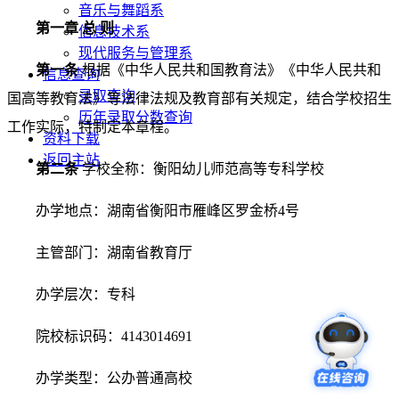
音乐与舞蹈系
第一章
总 则
信息技术系
现代服务与管理系
第一条
根据《中华人民共和国教育法》《中华人民共和
信息查询
录取查询
国高等教育法》等法律法规及教育部有关规定，结合学校招生
历年录取分数查询
工作实际，特制定本章程。
资料下载
返回主站
第二条
学校全称：衡阳幼儿师范高等专科学校
办学地点：湖南省衡阳市雁峰区罗金桥4号
主管部门：湖南省教育厅
办学层次：专科
院校标识码：4143014691
办学类型：公办普通高校