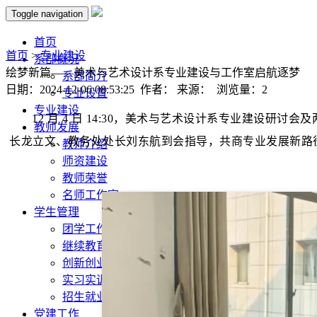
Toggle navigation
首页
首页
>
专业建设
系部概况
绘梦新篇——美术与艺术设计系专业建设与工作室启航逐梦
系部简介
日期：2024-12-06 08:53:25 作者： 来源： 浏览量：
2
专业设置
专业建设
12 月 4 日 14:30，美术与艺术设计系专业建设
教师发展
长龙立文、教务处处长刘东航到会指导，共商专业发展新路
教师介绍
师资建设
教师荣誉
名师工作室
学生管理
团学工作
继续教育
创新创业
实习实训
招生就业
党建工作