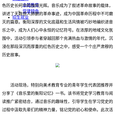
主题教育
色历史长河中的独特光辉。音乐成为了叙述革命故事的载体，
党建特色
讲述了无数感人肺腑的革命事迹，成为中国革命历程中不可磨
招生就业
灭的篇章。衡阳深厚的文化底蕴和生活风情被巧妙地编织进音
乐之中，成为人们心中永恒的记忆符号。在浓厚的地域文化氛
围中，活动引领参与者穿越回那个充满热血与激情的年代，沉
浸在那段深沉而厚重的红色历史之中，感受一个个庄严肃穆的
历史故事。
活动现场，特别向美术教育专业的青年学生代表团推荐并
分享了《音乐里的衡阳记忆》一书。该书将党史学习教育与阅
读推广紧密结合，通过音乐的趣味性，引导学生在学习党史的
过程中汲取先辈们的精神力量，铭记党的初心和使命。此次活