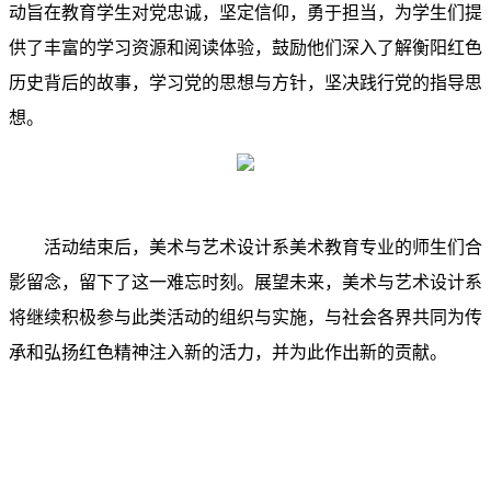
动旨在教育学生对党忠诚，坚定信仰，勇于担当，为学生们提
供了丰富的学习资源和阅读体验，鼓励他们深入了解衡阳红色
历史背后的故事，学习党的思想与方针，坚决践行党的指导思
想。
活动结束后，美术与艺术设计系美术教育专业的师生们合
影留念，留下了这一难忘时刻。展望未来，美术与艺术设计系
将继续积极参与此类活动的组织与实施，与社会各界共同为传
承和弘扬红色精神注入新的活力，并为此作出新的贡献。