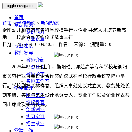
Toggle navigation
首页
首页
>
学院动态
>
新闻动态
系部概况
衡阳幼儿师范高等专科学校携手行业企业 共筑人才培养新高
系部简介
地——校企合作签约仪式隆重举行
专业设置
日期：2025-09-01 09:40:31 作者： 来源： 浏览量：
0
专业建设
教师发展
教师介绍
2025年8月31日上午，衡阳幼儿师范高等专科学校与衡阳
师资建设
教师荣誉
市美容行业协会校企合作签约仪式在学校行政会议室隆重举
名师工作室
行。学校副校长林祥春、组织人事处处长龙立文、教务处处长
学生管理
刘东航、美术与艺术设计系负责人、专业主任以及企业代表共
团学工作
继续教育
同出席此次签约仪式。
创新创业
实习实训
招生就业
党建工作