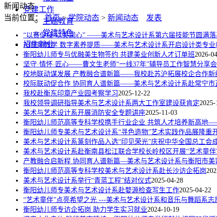
新闻动态
党建工作
当前位置：
首页
>
学院动态
>
新闻动态
发表
主题教育
党建特色
“以赛促技 以美润心” ——美术与艺术设计系第六届技能节圆满落
招生就业
AI赋能教学 数字素养提质——美术与艺术设计系开启设计类专
衡阳幼儿师专与优融美生物签约 共建美业创新人才订单班
2026-0
坚守·情怀·匠心——曹文生老师“一线37年”辅导员工作智慧分享会
校地联动谋发展 产教融合谱新篇——我校赴苏沪拓展校企合作新
校际联动促合作 协同育人谱新篇——美术与艺术设计系赴常宁市
我校赴衡东印章产业园考察学习
2025-12-22
我校领导调研指导美术与艺术设计系两大工作室建设获肯定
2025-
美术与艺术设计系开展消防安全专题讲座
2025-11-03
衡阳幼儿师范高等专科学校携手行业企业 共筑人才培养新高地—
衡阳幼儿师专美术与艺术设计系“寻色造物”艺术实践作品展隆重
美术与艺术设计系篆刻作品入选“印见荣光”庆祝中华全国总工会成
美术与艺术设计系赴衡南县松江联合学校长岭校区开展“艺术童伴
产教融合启新程 协同育人谱新篇—美术与艺术设计系与衡阳市美
衡阳幼儿师范高等专科学校美术与艺术设计系赴长沙访企拓岗
202
美术与艺术设计系举行“青蓝工程”结对仪式
2025-04-28
衡阳幼儿师专美术与艺术设计系赴婺源检查写生工作
2025-04-22
“艺术童伴”点亮希望之光 ---美术与艺术设计系和音乐与舞蹈
衡阳幼儿师专访企拓岗 助力学生实习就业
2024-10-19