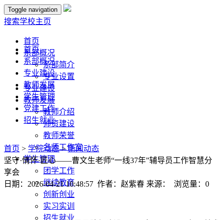
Toggle navigation
搜索
学校主页
首页
首页
系部概况
系部概况
系部简介
专业建设
专业设置
教师发展
专业建设
学生管理
教师发展
党建工作
教师介绍
招生就业
师资建设
教师荣誉
名师工作室
首页
>
学院动态
>
新闻动态
学生管理
坚守·情怀·匠心——曹文生老师“一线37年”辅导员工作智慧分
团学工作
享会
继续教育
日期：2026-04-21 10:48:57 作者：赵紫春 来源： 浏览量：
0
创新创业
实习实训
招生就业