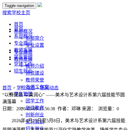
Toggle navigation
搜索
学校主页
首页
首页
系部概况
系部概况
系部简介
专业建设
专业设置
教师发展
专业建设
学生管理
教师发展
党建工作
教师介绍
招生就业
师资建设
教师荣誉
名师工作室
首页
>
学院动态
>
新闻动态
学生管理
“以赛促技 以美润心” ——美术与艺术设计系第六届技能节圆
团学工作
满落幕
继续教育
日期：2026-05-09 15:56:38 作者：邓琳 来源： 浏览量：
0
创新创业
2026年4月25日至5月8日，美术与艺术设计系第六届技能
实习实训
招生就业
节圆满落幕。本次技能节以深化实践教学改革、锤炼学生专业