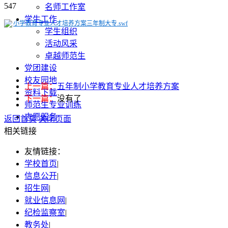
547
名师工作室
学生工作
小学教育专业人才培养方案三年制大专.swf
学生组织
活动风采
卓越师范生
党团建设
校友园地
上一篇：
五年制小学教育专业人才培养方案
资料下载
下一篇：
没有了
师范生专业训练
志愿服务
返回首页
关闭页面
相关链接
友情链接：
学校首页
|
信息公开
|
招生网
|
就业信息网
|
纪检监察室
|
教务处
|