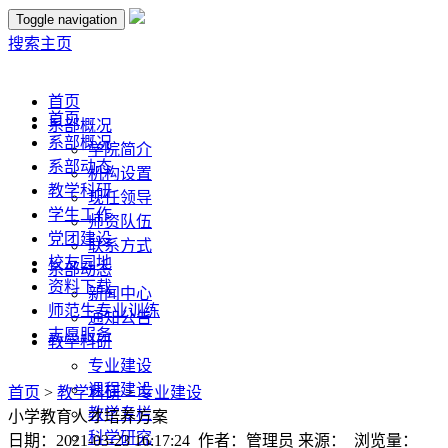
Toggle navigation
搜索
主页
首页
首页
系部概况
系部概况
学院简介
系部动态
机构设置
教学科研
现任领导
学生工作
师资队伍
党团建设
联系方式
校友园地
系部动态
资料下载
新闻中心
师范生专业训练
通知公告
志愿服务
教学科研
专业建设
课程建设
首页
>
教学科研
>
专业建设
教学专栏
小学教育人才培养方案
科学研究
日期：2021-03-23 16:17:24 作者：管理员 来源： 浏览量：