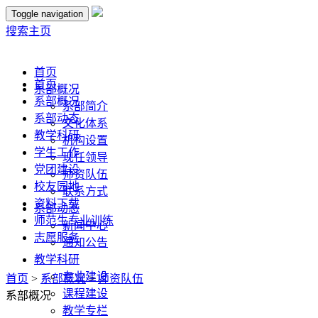
Toggle navigation
搜索
主页
首页
首页
系部概况
系部概况
系部简介
系部动态
文化体系
教学科研
机构设置
学生工作
现任领导
党团建设
师资队伍
校友园地
联系方式
资料下载
系部动态
师范生专业训练
新闻中心
志愿服务
通知公告
教学科研
专业建设
首页
>
系部概况
>
师资队伍
课程建设
系部概况
教学专栏