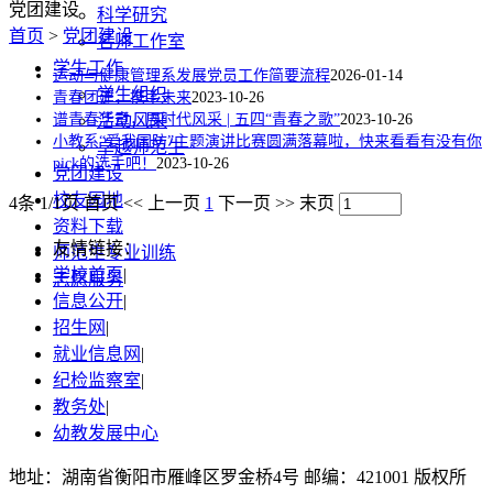
党团建设
科学研究
首页
>
党团建设
名师工作室
学生工作
运动与健康管理系发展党员工作简要流程
2026-01-14
学生组织
青春团建，携手未来
2023-10-26
谱青春华章，展时代风采 | 五四“青春之歌”
活动风采
2023-10-26
小教系“爱我国防”主题演讲比赛圆满落幕啦，快来看看有没有你
卓越师范生
pick的选手吧！
2023-10-26
党团建设
校友园地
4条 1/1页
首页
<<
上一页
1
下一页
>>
末页
资料下载
友情链接：
师范生专业训练
学校首页
|
志愿服务
信息公开
|
招生网
|
就业信息网
|
纪检监察室
|
教务处
|
幼教发展中心
地址：湖南省衡阳市雁峰区罗金桥4号 邮编：421001 版权所