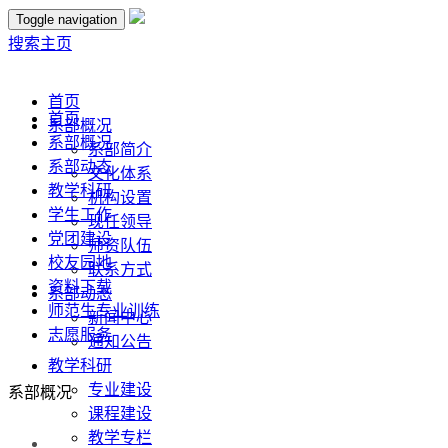
Toggle navigation
搜索
主页
首页
首页
系部概况
系部概况
系部简介
系部动态
文化体系
教学科研
机构设置
学生工作
现任领导
党团建设
师资队伍
校友园地
联系方式
资料下载
系部动态
师范生专业训练
新闻中心
志愿服务
通知公告
教学科研
专业建设
系部概况
课程建设
教学专栏