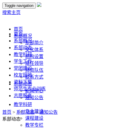
Toggle navigation
搜索
主页
首页
首页
系部概况
系部概况
系部简介
系部动态
文化体系
教学科研
机构设置
学生工作
现任领导
党团建设
师资队伍
校友园地
联系方式
资料下载
系部动态
师范生专业训练
新闻中心
志愿服务
通知公告
教学科研
专业建设
首页
>
系部动态
>
通知公告
课程建设
系部动态
教学专栏