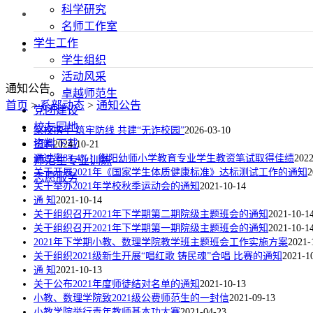
科学研究
名师工作室
学生工作
学生组织
活动风采
通知公告
卓越师范生
首页
>
系部动态
>
通知公告
党团建设
校友园地
家校携手 筑牢防线 共建“无诈校园”
2026-03-10
资料下载
招聘
2024-10-21
通过率83.4%！衡阳幼师小学教育专业学生教资笔试取得佳绩
2022
师范生专业训练
关于开展2021年《国家学生体质健康标准》达标测试工作的通知
2
志愿服务
关于举办2021年学校秋季运动会的通知
2021-10-14
通 知
2021-10-14
关于组织召开2021年下学期第二期院级主题班会的通知
2021-10-1
关于组织召开2021年下学期第一期院级主题班会的通知
2021-10-1
2021年下学期小教、数理学院教学班主题班会工作实施方案
2021-
关于组织2021级新生开展“唱红歌 铸民魂”合唱 比赛的通知
2021-1
通 知
2021-10-13
关于公布2021年度师徒结对名单的通知
2021-10-13
小教、数理学院致2021级公费师范生的一封信
2021-09-13
小教学院举行青年教师基本功大赛
2021-04-23