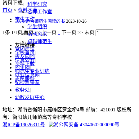
资料下载
科学研究
首页
>
资料下载
名师工作室
学生工作
100本适合师范生阅读的书
2023-10-26
学生组织
1条 1/1页
首页
<<
上一页
1
下一页
>>
末页
活动风采
卓越师范生
友情链接：
党团建设
学校首页
|
校友园地
信息公开
|
资料下载
招生网
|
师范生专业训练
就业信息网
|
志愿服务
纪检监察室
|
教务处
|
幼教发展中心
地址：湖南省衡阳市雁峰区罗金桥4号 邮编：421001 版权所
有：衡阳幼儿师范高等专科学校
湘ICP备19026311号
湘公网安备 43040602000090号