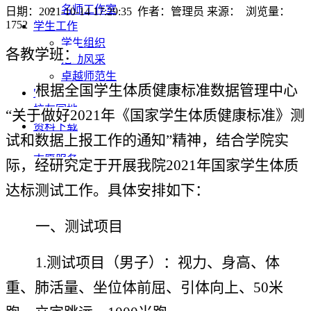
名师工作室
日期：2021-10-14 17:29:35 作者：管理员 来源： 浏览量：
1752
学生工作
学生组织
各教学班：
活动风采
卓越师范生
根据全国学生体质健康标准数据管理中心
党团建设
校友园地
“关于做好2021年《国家学生体质健康标准》测
资料下载
试和数据上报工作的通知”精神，结合学院实
师范生专业训练
志愿服务
际，经研究定于开展我院2021年国家学生体质
达标测试工作。具体安排如下：
一、测试项目
1.测试项目（男子）：视力、身高、体
重、肺活量、坐位体前屈、引体向上、50米