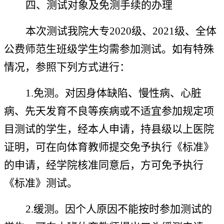
四、测试对象及免测手续的办理
本次测试我院大专
2020级、2021级、全体
公费师范生班级学生均需参加测试。如有特殊
情况，参照下列方式进行：
1.免测。对因身体缺陷、慢性病、心脏
病、先天发育不良等疾病或不适宜参加规定项
目测试的学生，经本人申请，持县级以上医院
证明，可在向体育教师提交免予执行《标准》
的申请，经学院核准同意后，方可免予执行
《标准》测试。
2.缓测。因个人原因不能按时参加测试的