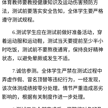
体育教师要教授健康知识及运动伤害预防方
法，测试前要落实安全告知，全体学生要严格
遵守测试规程。
6.测试学生应在测试前做好准备活动，穿
着运动服和运动鞋，测试当天要提前至少半小
时吃饭，测试前不要熬夜通宵，保持良好精神
状态，以避免晕厥或发生不适。
7.诚信参测。全体学生严禁在测试过程中
弄虚作假、冒名顶替等违纪行为，一经发现，
该次体测成绩按零分处理。情节严重造成恶劣
影响的，根据有关制度作进一步处理。