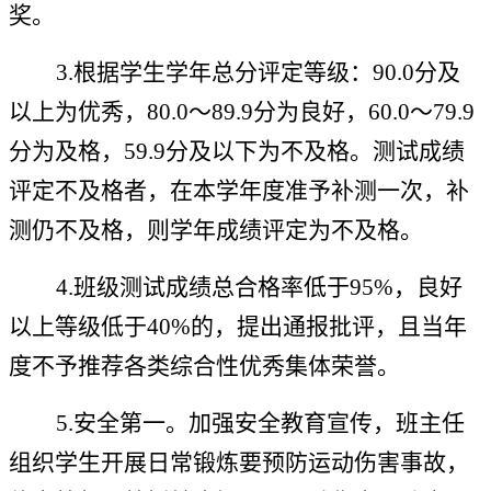
奖。
3.根据学生学年总分评定等级：90.0分及
以上为优秀，80.0～89.9分为良好，60.0～79.9
分为及格，59.9分及以下为不及格。测试成绩
评定不及格者，在本学年度准予补测一次，补
测仍不及格，则学年成绩评定为不及格。
4.班级测试成绩总合格率低于95%，良好
以上等级低于40%的，提出通报批评，且当年
度不予推荐各类综合性优秀集体荣誉。
5.安全第一。加强安全教育宣传，班主任
组织学生开展日常锻炼要预防运动伤害事故，