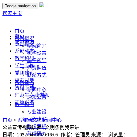
Toggle navigation
搜索
主页
首页
首页
系部概况
系部概况
学院简介
系部动态
机构设置
教学科研
现任领导
学生工作
师资队伍
党团建设
联系方式
校友园地
系部动态
资料下载
新闻中心
师范生专业训练
通知公告
志愿服务
教学科研
专业建设
课程建设
首页
>
系部动态
>
新闻中心
教学专栏
公益宣传视频展播 | 文明条例我来讲
科学研究
日期：2022-04-01 09:16:05 作者：管理员 来源： 浏览量：