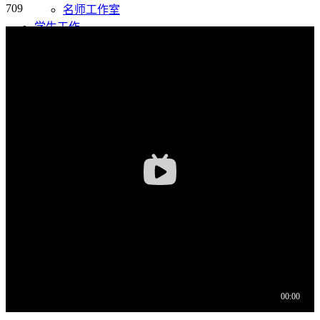
709
名师工作室
学生工作
学生组织
活动风采
卓越师范生
党团建设
校友园地
资料下载
师范生专业训练
志愿服务