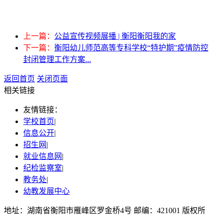
上一篇：
公益宣传视频展播 | 衡阳衡阳我的家
下一篇：
衡阳幼儿师范高等专科学校“特护期”疫情防控
封闭管理工作方案...
返回首页
关闭页面
相关链接
友情链接：
学校首页
|
信息公开
|
招生网
|
就业信息网
|
纪检监察室
|
教务处
|
幼教发展中心
地址：湖南省衡阳市雁峰区罗金桥4号 邮编：421001 版权所