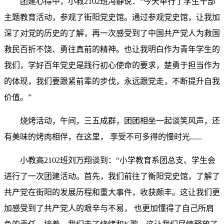
团建心得中，小教2102班冯静说：“今天举行了学生干部
主题教育活动，参观了街阳党史馆。通过参观党史馆，让我加
深了对党的历史的了解，再一次感受到了中国共产党人为救国
救民百折不饶、勇往真前的精神。也让我明白作为青年学生的
我们，学好百年党史是践行初心使命的要求，楚勇于担当作为
的体现，我们要跟紧前辈的步伐，永远跟党走，不断提升自我
价值。”
烧烤活动，午间，三五成群，团团相坐一起谈笑风声，还
有美味的烤肉相伴，在这里， 享受不可多得的慢时光......
小教高2102班刘万翔谈到：“小学教育系团总支、学生会
进行了一次团建活动。首先，我们前往了衡阳党史馆，了解了
共产党在街阳的发展历程和重大事件，收获颇丰。这让我们更
加感受到了共产党人的艰辛与不易， 也更加懂得了自己所肩