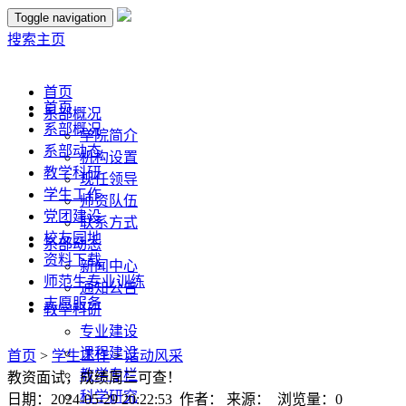
Toggle navigation
搜索
主页
首页
首页
系部概况
系部概况
学院简介
系部动态
机构设置
教学科研
现任领导
学生工作
师资队伍
党团建设
联系方式
校友园地
系部动态
资料下载
新闻中心
师范生专业训练
通知公告
志愿服务
教学科研
专业建设
课程建设
首页
>
学生工作
>
活动风采
教学专栏
教资面试，成绩周三可查！
科学研究
日期：2024-05-29 20:22:53 作者： 来源： 浏览量：
0