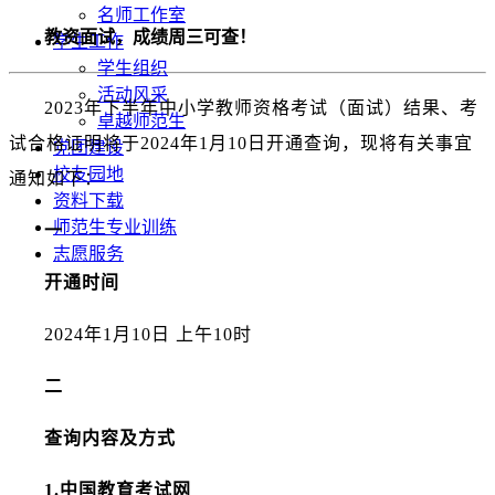
名师工作室
教资面试，成绩周三可查！
学生工作
学生组织
活动风采
2023年下半年中小学教师资格考试（面试）结果、考
卓越师范生
试合格证明将于2024年1月10日开通查询，现将有关事宜
党团建设
校友园地
通知如下：
资料下载
师范生专业训练
一
志愿服务
开通时间
2024年1月10日 上午10时
二
查询内容及方式
1.中国教育考试网