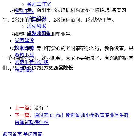
名师工作室
招聘信息：衡阳市书法培训机构梁桥书院招聘3名实习
学生工作
学生组织
生、2名硬笔书法教师、2名课程顾问、1名储备主管。
活动风采
卓越师范生
招聘对象：实习生和毕业生。
党团建设
校友园地
培训上岗，专业有爱心的老同事带你入行，教你做事，是
资料下载
一个不错的实习、就业机会，大家不要错过了，有兴趣的同学
师范生专业训练
们，马上联系
17752775926梁院长
！
志愿服务
上一篇：
没有了
下一篇：
通过率83.4%！衡阳幼师小学教育专业学生教
资笔试取得佳绩
返回首页
关闭页面