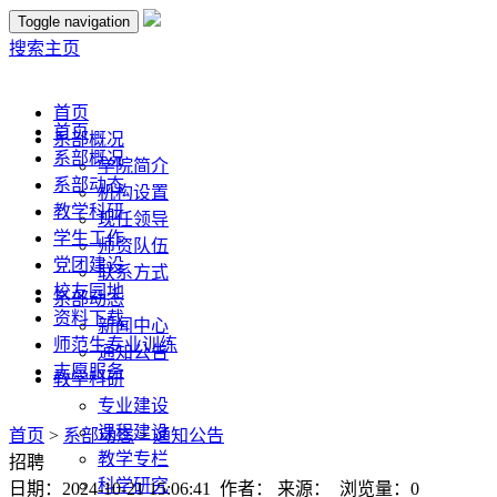
Toggle navigation
搜索
主页
首页
首页
系部概况
系部概况
学院简介
系部动态
机构设置
教学科研
现任领导
学生工作
师资队伍
党团建设
联系方式
校友园地
系部动态
资料下载
新闻中心
师范生专业训练
通知公告
志愿服务
教学科研
专业建设
课程建设
首页
>
系部动态
>
通知公告
教学专栏
招聘
科学研究
日期：2024-10-21 15:06:41 作者： 来源： 浏览量：
0