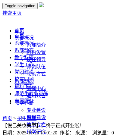
Toggle navigation
搜索
主页
首页
首页
系部概况
系部概况
系部简介
系部动态
机构设置
教学科研
现任领导
学生工作
师资队伍
党团建设
联系方式
校友园地
系部动态
资料下载
新闻中心
师范生专业训练
通知公告
志愿服务
教学科研
专业建设
课程建设
首页
>
招生就业
教学专栏
【悦己美妆美甲】，终于正式开业啦！
科学研究
日期：2025-11-25 17:01:20 作者： 来源： 浏览量：
0