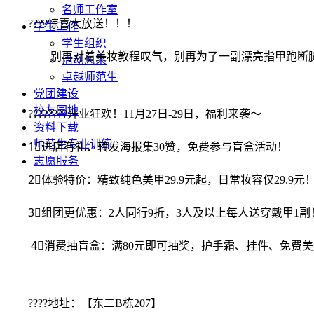
名师工作室
????惊喜大放送！！！
学生工作
学生组织
别再对着美妆教程叹气，别再为了一副漂亮指甲跑断腿
活动风采
卓越师范生
党团建设
校友园地
????????开业狂欢！11月27日-29日，福利来袭～
资料下载
师范生专业训练
1⃣️进店有礼：转发海报集30赞，免费参与盲盒活动！
志愿服务
2⃣️体验特价：精致纯色美甲29.9元起，日常妆容仅29.9元
3⃣️组团更优惠：2人同行9折，3人及以上每人送穿戴甲1副
4⃣️消费抽盲盒：满80元即可抽奖，护手霜、挂件、免费美
????地址：【东二B栋207】