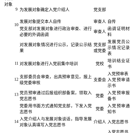
对象
9
为发展对象确定入党介绍人
党支部
发展对象提交本人自传
审查人
自传
10
党支部对发展对象进行政治审查、进行
函调证明材
审查人
必要的外调函调
料
发展党员公
对发展对象情况进行公示，记录公示结
党支部
示情况记录
果
或党委
表
培训结业证
11
对发展对象进行入党前集中培训
党校
书
入党预审表
支部委员会审查，出具预审意见，报上
12
支委会
入党预审请
级党委审核
示书
党员预审通过后报组织部备案，领取入
入党预审报
13
党委
党志愿书
备书
党委用书面方式通知党支部，下发入党
入党预审通
党委
志愿书
知书
入党介绍人与发展对象谈话，指导发展
14
介绍人
入党志愿书
对象认真填写入党志愿书
入党志愿书