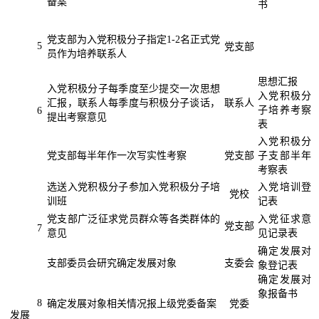
备案
书
党支部为入党积极分子指定1-2名正式党
5
党支部
员作为培养联系人
思想汇报
入党积极分子每季度至少提交一次思想
入党积极分
汇报，联系人每季度与积极分子谈话，
联系人
子培养考察
6
提出考察意见
表
入党积极分
党支部每半年作一次写实性考察
党支部
子支部半年
考察表
选送入党积极分子参加入党积极分子培
入党培训登
党校
训班
记表
党支部广泛征求党员群众等各类群体的
入党征求意
党支部
7
意见
见记录表
确定发展对
支部委员会研究确定发展对象
支委会
象登记表
确定发展对
象报备书
8
确定发展对象相关情况报上级党委备案
党委
发展