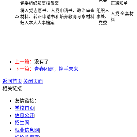
党委
党委组织部复核备案
正通知单
将入党志愿书、入党申请书、政治审查
组织
人
入党全套材
25
材料、转正申请书和培养教育考察材料
事处
、
料
归入本人人事档案
党委
上一篇：
没有了
下一篇：
青春团建，携手未来
返回首页
关闭页面
相关链接
友情链接：
学校首页
|
信息公开
|
招生网
|
就业信息网
|