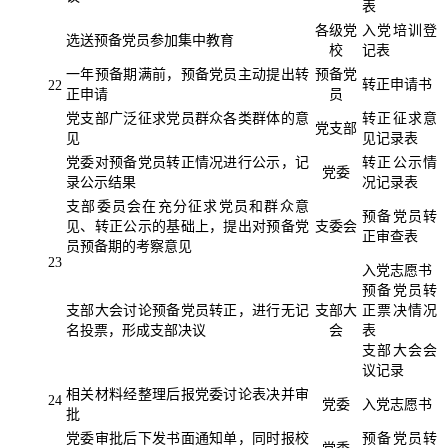
表
各级党
入党培训登
选送预备党员参加集中教育
校
记表
一年预备期满前，预备党员主动提出转
预备党
转正申请书
22
正申请
员
党支部广泛征求党员群众各类群体的意
转正征求意
党支部
见
见记录表
党委对预备党员转正情况进行公示，记
转正公示情
党委
录公示结果
况记录表
支部委员会在充分征求党员和群众意
预备党员转
见、转正公示的基础上，提出对预备党
支委会
正审查表
员预备期的考察意见
23
入党志愿书
预备党员转
支部大会讨论预备党员转正，进行无记
支部大
正票决情况
名投票，形成支部决议
会
表
支部大会会
议记录
相关材料经整理后报党委讨论表决并审
24
党委
入党志愿书
批
党委审批后下发书面通知单，同时报校
预备党员转