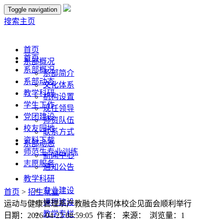
Toggle navigation
搜索
主页
首页
首页
系部概况
系部概况
系部简介
系部动态
文化体系
教学科研
机构设置
学生工作
现任领导
党团建设
师资队伍
校友园地
联系方式
资料下载
系部动态
师范生专业训练
新闻中心
志愿服务
通知公告
教学科研
专业建设
首页
>
招生就业
课程建设
运动与健康管理系产教融合共同体校企见面会顺利举行
教学专栏
日期：2026-04-22 08:59:05 作者： 来源： 浏览量：
1