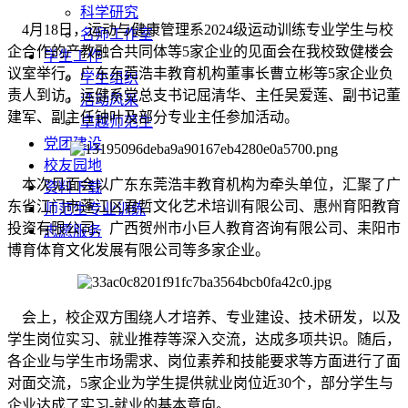
科学研究
4月18日，运动与健康管理系2024级运动训练专业学生与校
名师工作室
企合作的产教融合共同体等5家企业的见面会在我校致健楼会
学生工作
议室举行。广东东莞浩丰教育机构董事长曹立彬等5家企业负
学生组织
责人到访，运健系党总支书记屈清华、主任吴爱莲、副书记董
活动风采
建军、副主任钟叶及部分专业主任参加活动。
卓越师范生
党团建设
校友园地
本次见面会以广东东莞浩丰教育机构为牵头单位，汇聚了广
资料下载
东省江门市蓬江区君哲文化艺术培训有限公司、惠州育阳教育
师范生专业训练
投资有限公司、广西贺州市小巨人教育咨询有限公司、耒阳市
志愿服务
博育体育文化发展有限公司等多家企业。
会上，校企双方围绕人才培养、专业建设、技术研发，以及
学生岗位实习、就业推荐等深入交流，达成多项共识。随后，
各企业与学生市场需求、岗位素养和技能要求等方面进行了面
对面交流，5家企业为学生提供就业岗位近30个，部分学生与
企业达成了实习-就业的基本意向。