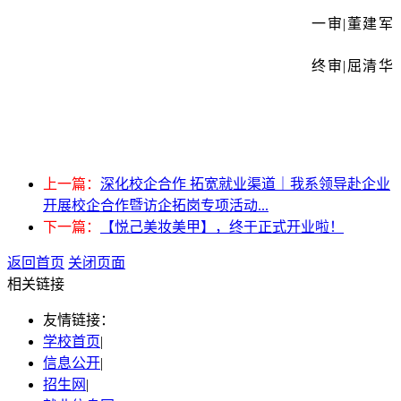
一审|董建军
终审|屈清华
上一篇：
深化校企合作 拓宽就业渠道｜我系领导赴企业
开展校企合作暨访企拓岗专项活动...
下一篇：
【悦己美妆美甲】，终于正式开业啦！
返回首页
关闭页面
相关链接
友情链接：
学校首页
|
信息公开
|
招生网
|